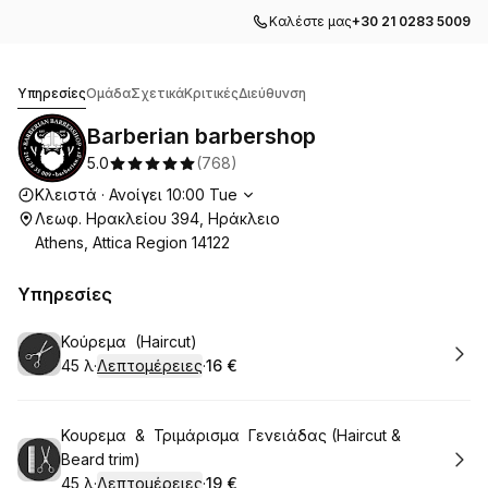
Καλέστε μας
+30 21 0283 5009
Barberian barbershop
Υπηρεσίες
Ομάδα
Σχετικά
Κριτικές
Διεύθυνση
Barberian barbershop
5.0
(
768
)
Ώρες λειτουργίας
Κλειστά
·
Ανοίγει
10:00
Tue
Λεωφ. Ηρακλείου 394, Ηράκλειο
Athens, Attica Region 14122
Υπηρεσίες
Κράτηση
Κούρεμα (Haircut)
45 λ
·
Λεπτομέρειες
·
16 €
.
Διάρκεια
:
.
Τιμή
:
Κράτηση
Κουρεμα & Τριμάρισμα Γενειάδας (Haircut &
Beard trim)
45 λ
·
Λεπτομέρειες
·
19 €