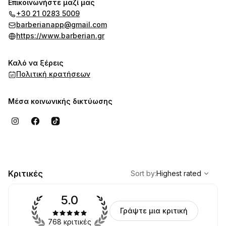
Επικοινωνήστε μαζί μας
+30 21 0283 5009
barberianapp@gmail.com
https://www.barberian.gr
Καλό να ξέρεις
Πολιτική κρατήσεων
Μέσα κοινωνικής δικτύωσης
,
Highest rated
Sort
Κριτικές
Sort by
:
Highest rated
5.0
Γράψτε μια κριτική
768 κριτικές