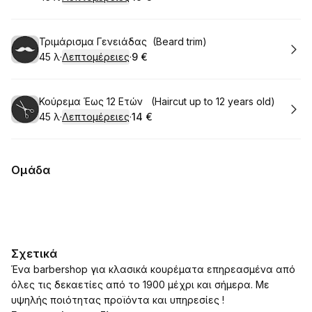
.
Διάρκεια
:
.
Τιμή
:
Κράτηση
Τριμάρισμα Γενειάδας (Beard trim)
45 λ
·
Λεπτομέρειες
·
9 €
.
Διάρκεια
:
.
Τιμή
:
Κράτηση
Κούρεμα Έως 12 Ετών (Haircut up to 12 years old)
45 λ
·
Λεπτομέρειες
·
14 €
.
Διάρκεια
:
.
Τιμή
:
Ομάδα
Σχετικά
Ένα barbershop για κλασικά κουρέματα επηρεασμένα από
όλες τις δεκαετίες από το 1900 μέχρι και σήμερα. Με
υψηλής ποιότητας προϊόντα και υπηρεσίες !